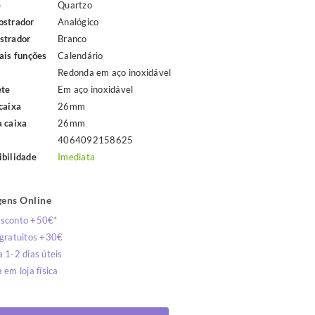
e
Quartzo
ostrador
Analógico
strador
Branco
ais funções
Calendário
Redonda em aço inoxidável
ete
Em aço inoxidável
caixa
26mm
a caixa
26mm
4064092158625
ibilidade
Imediata
ens Online
sconto +50€*
 gratuitos +30€
 1-2 dias úteis
 em loja física