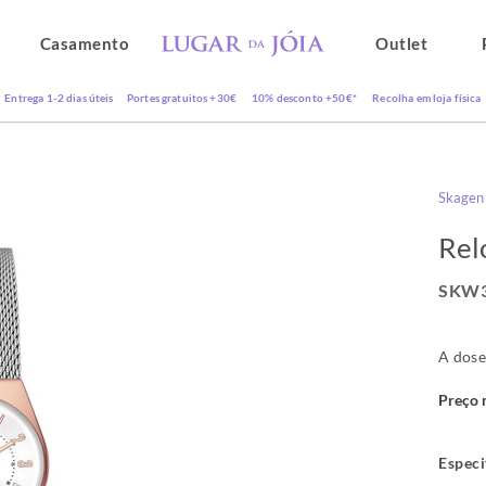
Casamento
Outlet
Entrega 1-2 dias úteis
Portes gratuitos +30€
10% desconto +50€*
Recolha em loja física
Skagen
Rel
SKW3
A dose
Preço 
Especi