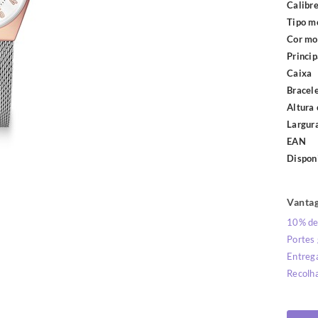
Calibr
Tipo m
Cor mo
Princip
Caixa
Bracel
Altura 
Largur
EAN
Dispon
Vantag
10% de
Portes
Entrega
Recolha