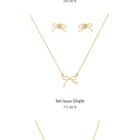
28,00 €
Set laços Dlight
75,00 €