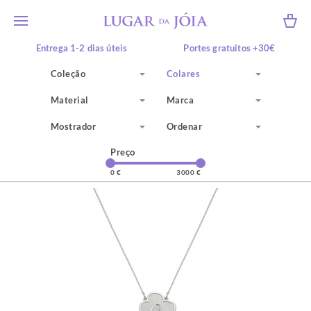
Entrega 1-2 dias úteis
Portes gratuitos +30€
10% desconto +50€*
Recolha em loja física
Coleção
Colares
Material
Marca
Mostrador
Ordenar
Preço
0 €
3000 €