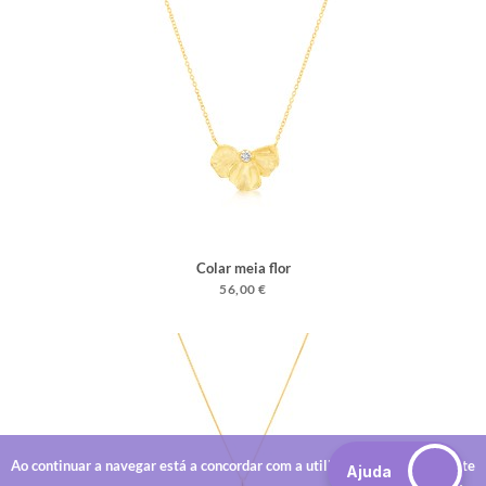
Colar meia flor
56,00 €
Ao continuar a navegar está a concordar com a utilização de cookies neste
Ajuda