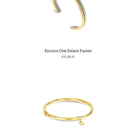
Escrava One Enlace Fusion
45,00 €