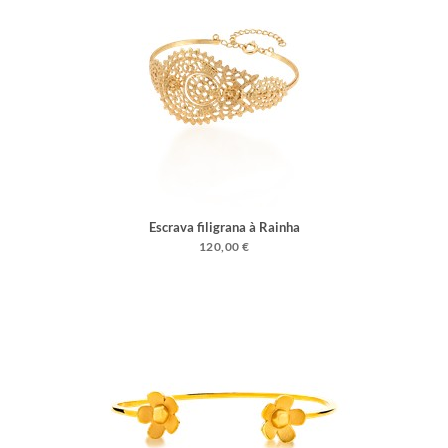
Escrava filigrana à Rainha
120,00 €