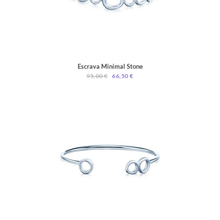
Escrava Minimal Stone
95,00 €
66,50 €