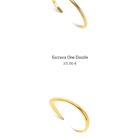
Escrava One Dazzle
35,00 €