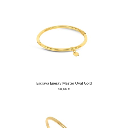
Escrava Energy Master Oval Gold
40,00 €