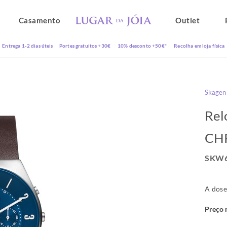
Casamento
Outlet
Entrega 1-2 dias úteis
Portes gratuitos +30€
10% desconto +50€*
Recolha em loja física
Skagen
Rel
CH
SKW6
A dose
Preço 