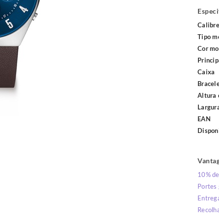
Especi
Calibr
Tipo m
Cor mo
Princip
Caixa
Bracel
Altura 
Largur
EAN
Dispon
Vantag
10% de
Portes
Entrega
Recolha