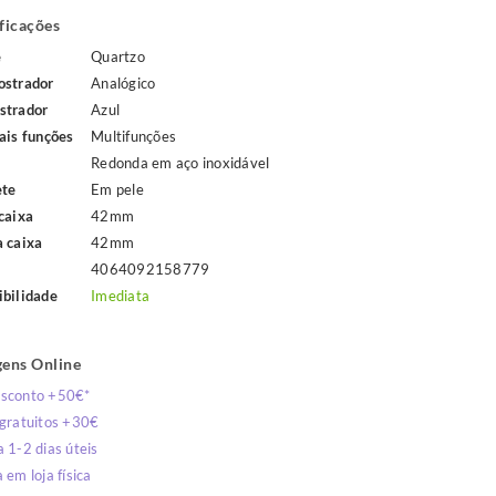
ficações
e
Quartzo
ostrador
Analógico
strador
Azul
ais funções
Multifunções
Redonda em aço inoxidável
ete
Em pele
caixa
42mm
a caixa
42mm
4064092158779
ibilidade
Imediata
ens Online
sconto +50€*
 gratuitos +30€
 1-2 dias úteis
 em loja física