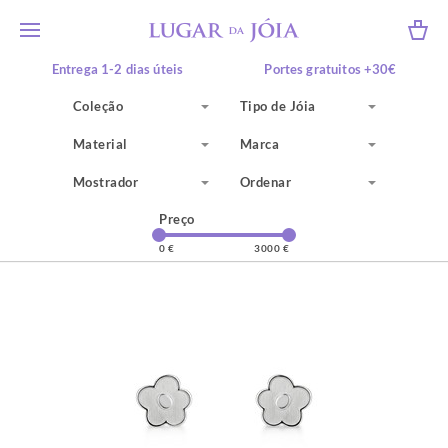
Entrega 1-2 dias úteis
Portes gratuitos +30€
10% desconto +50€*
Recolha em loja física
Coleção
Tipo de Jóia
Material
Marca
Mostrador
Ordenar
Preço
0 €
3000 €