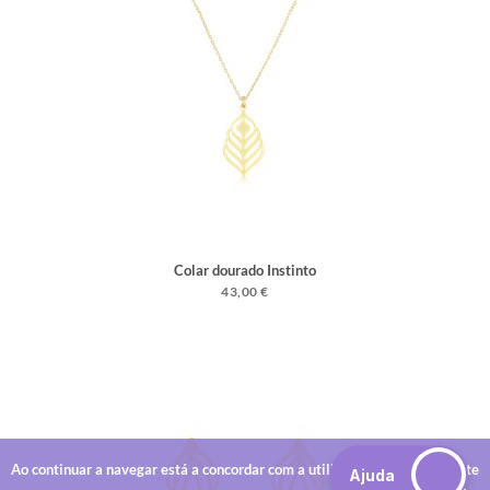
Colar dourado Instinto
43,00 €
Ao continuar a navegar está a concordar com a utilização de cookies neste
Ajuda