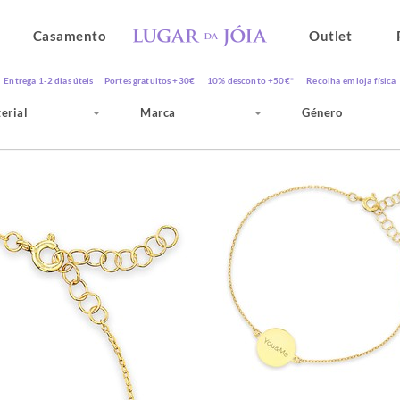
Casamento
Outlet
Entrega 1-2 dias úteis
Portes gratuitos +30€
10% desconto +50€*
Recolha em loja física
erial
Marca
Género