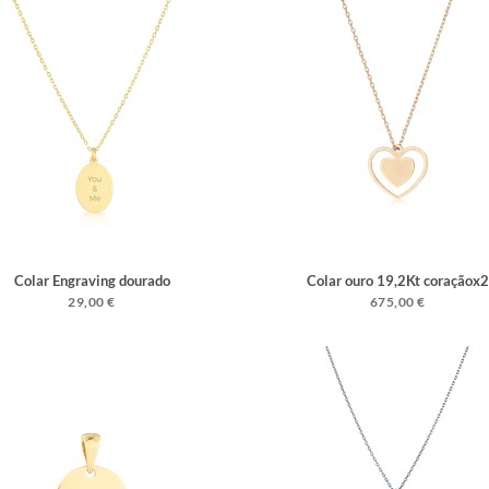
Colar Engraving dourado
Colar ouro 19,2Kt coraçãox2
29,00 €
675,00 €