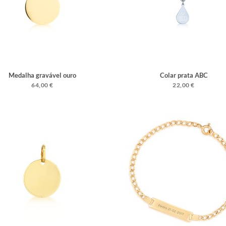
Medalha gravável ouro
Colar prata ABC
64,00 €
22,00 €