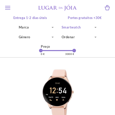
Entrega 1-2 dias úteis
Portes gratuitos +30€
10% desconto +50€*
Recolha em loja física
Marca
Smartwatch
Género
Ordenar
Preço
0 €
3000 €