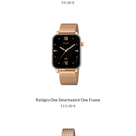
Rosegold Silicone
99,00 €
Relógio One Smartwatch One Frame
Rosegold
119,00 €